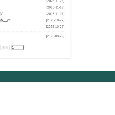
[2025-11-26]
[2025-11-18]
券”
[2025-11-07]
查工作
[2025-10-27]
[2025-10-25]
[2025-09-29]
末页