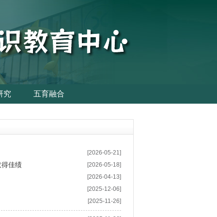
研究
五育融合
[2026-05-21]
取得佳绩
[2026-05-18]
[2026-04-13]
[2025-12-06]
[2025-11-26]