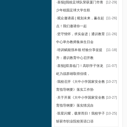
·
喜报||我校足球队荣获厦门市青
[12-29]
少年校园足球大学生联
·
观众邀请函 | 规划未来，赢在起
[11-26]
点！我们邀请你一起
·
坚守情怀，求实奋进｜通识教育
[11-26]
中心举办教师集体生日会
·
培训赋能强本领 经验分享促提
[11-18]
升：通识教育中心召开教
·
喜报||双喜临门！高职学子张龙
[11-07]
屹力战群雄取得佳绩，
·
我校召开《大中小学国家安全教
[10-27]
育指导纲要》落实工作协
·
关于开展《大中小学国家安全教
[10-27]
育指导纲要》落实情况自
·
双星闪耀，载誉而归！我校学子
[10-25]
斩获市职业院校英语口语